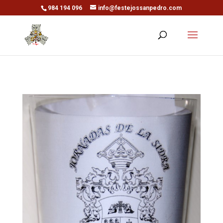
984 194 096
info@festejossanpedro.com